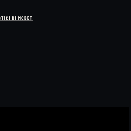
STICI DI MCBET