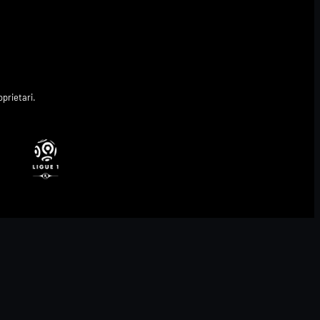
oprietari.