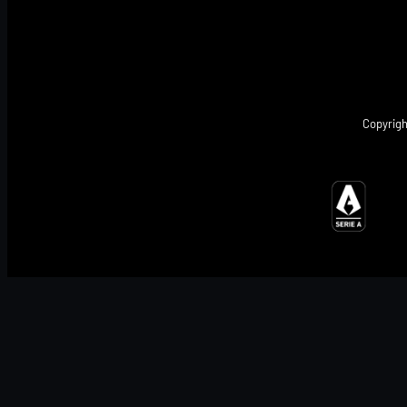
Copyright