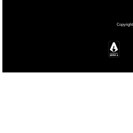
Copyright