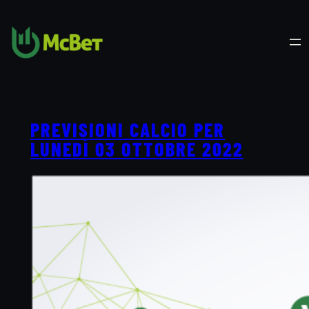
Vai
al
contenuto
PREVISIONI CALCIO PER
LUNEDÌ 03 OTTOBRE 2022