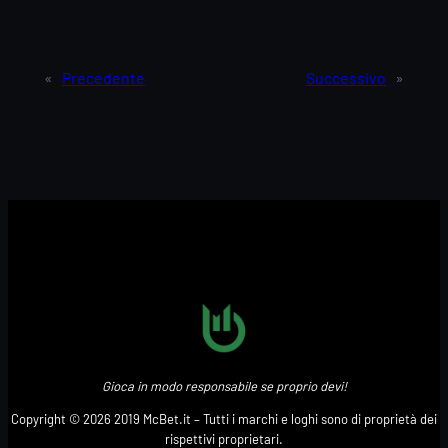
«
Precedente
Successivo
»
Gioca in modo responsabile se proprio devi!
Copyright © 2026 2019 McBet.it – Tutti i marchi e loghi sono di proprietà dei
rispettivi proprietari.