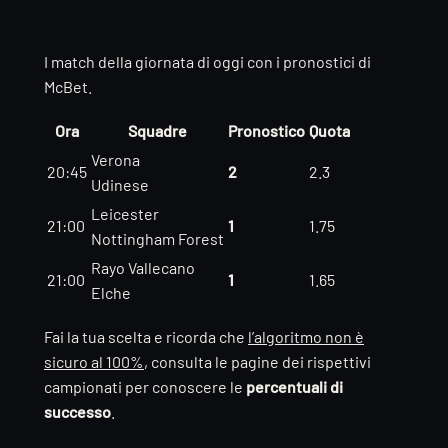
I match della giornata di oggi con i pronostici di
McBet.
Ora
Squadre
Pronostico
Quota
Verona
20:45
2
2.3
Udinese
Leicester
21:00
1
1.75
Nottingham Forest
Rayo Vallecano
21:00
1
1.65
Elche
Fai la tua scelta e ricorda che
l’algoritmo non è
sicuro al 100%
, consulta le pagine dei rispettivi
campionati per conoscere le
percentuali di
successo
.