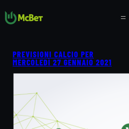
Vai
al
contenuto
PREVISIONI CALCIO PER
MERCOLEDÌ 27 GENNAIO 2021