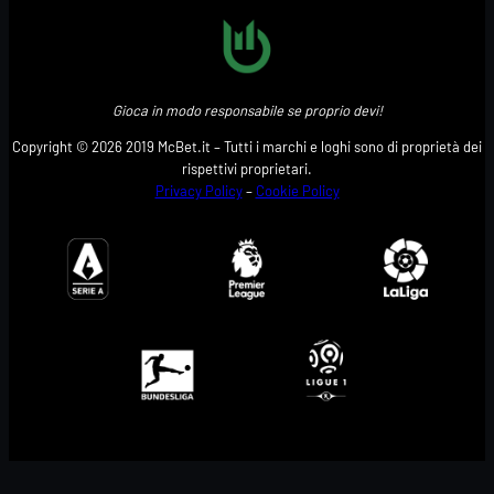
Gioca in modo responsabile se proprio devi!
Copyright © 2026 2019 McBet.it – Tutti i marchi e loghi sono di proprietà dei
rispettivi proprietari.
Privacy Policy
–
Cookie Policy