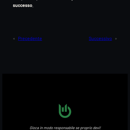
successo
.
«
Precedente
Successivo
»
Gioca in modo responsabile se proprio devi!