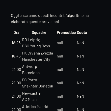
Oggi ci saranno questi incontri, l’algoritmo ha
elaborato queste previsioni.
Ora
Squadre
Pronostico
Quota
RB Leipzig
18:45
null
NaN
BSC Young Boys
FK Crvena Zvezda
18:45
null
NaN
Manchester City
Antwerp
21:00
null
NaN
Barcelona
FC Porto
21:00
null
NaN
Shakhtar Donetsk
Newcastle
21:00
null
NaN
AC Milan
Atletico Madrid
21:00
null
NaN