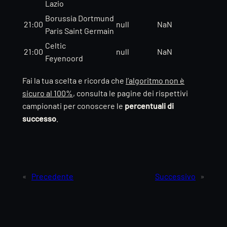
Lazio
Borussia Dortmund
21:00
null
NaN
Paris Saint Germain
Celtic
21:00
null
NaN
Feyenoord
Fai la tua scelta e ricorda che
l’algoritmo non è
sicuro al 100%
, consulta le pagine dei rispettivi
campionati per conoscere le
percentuali di
successo
.
«
Precedente
Successivo
»