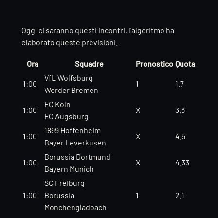
Oggi ci saranno questi incontri, l’algoritmo ha
elaborato queste previsioni.
Ora
Squadre
Pronostico
Quota
VfL Wolfsburg
1:00
1
1.7
Werder Bremen
FC Koln
1:00
X
3.6
FC Augsburg
1899 Hoffenheim
1:00
X
4.5
Bayer Leverkusen
Borussia Dortmund
1:00
X
4.33
Bayern Munich
SC Freiburg
1:00
Borussia
1
2.1
Monchengladbach